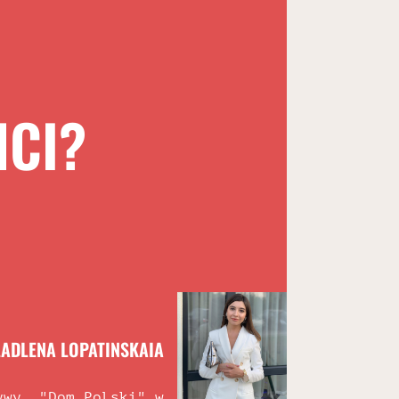
NCI?
ADLENA LOPATINSKAIA
ywy, "Dom Polski" w