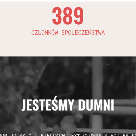
389
CZŁONKÓW SPOŁECZEŃSTWA
JESTEŚMY DUMNI
DOM POLSKI” W BIELCACH JEST GŁÓWNĄ SIEDZIBĄ P