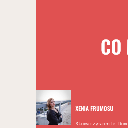
CO 
XENIA FRUMOSU
Stowarzyszenie Dom