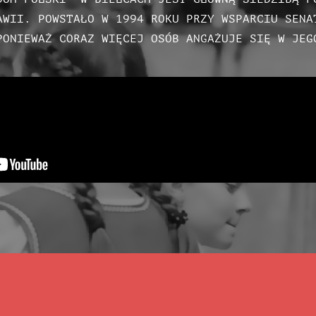
AWII. POWSTAŁO W 1994 ROKU PRZY WSPARCIU SEN
PONIEWAŻ CORAZ WIĘCEJ OSÓB ANGAŻUJE SIĘ W JEG