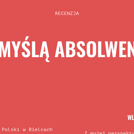
RECENZJA
MYŚLĄ ABSOLWE
WL
 Polski w Bielcach
Z mojej perspekt